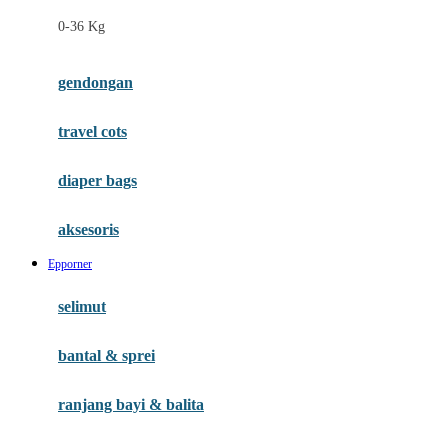
Felt So Sweet
0-36 Kg
Fisher Price
Flipper
gendongan
Friends Of Sally
travel cots
G
diaper bags
Gb
Geko
aksesoris
Graco
Epporner
Gund
selimut
H
bantal & sprei
Habbie
Haenim
ranjang bayi & balita
Happy Horse