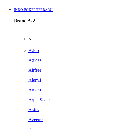
INDO BOKEP TERBARU
Brand A-Z
A
Addo
Adidas
Airfree
Alamii
Amara
Aqua Scale
Asics
Aveeno
Awan