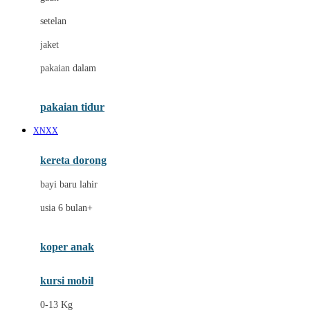
Dae Organics
setelan
Docare
jaket
Doona
pakaian dalam
Down To Earth
Drew
pakaian tidur
Dr. Brown's
XNXX
E
kereta dorong
ELC
bayi baru lahir
Ergobaby
usia 6 bulan+
Expert Care
koper anak
Ezyroller
kursi mobil
F
0-13 Kg