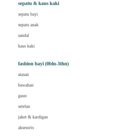
Beauty Barn
sepatu & kaus kaki
Bio Oil
sepatu bayi
Biolane
sepatu anak
Bite Fighters
sandal
Bizzi Growin
kaus kaki
Blackmores
fashion bayi (0bln-3thn)
Blooming Marvellous
atasan
Bonnels
bawahan
Bravado
gaun
Bruder
setelan
Brush Baby
jaket & kardigan
Buds Organics
aksesoris
Bugaboo
Buggygear