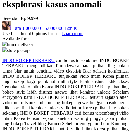
eksplorasi kasus anomali
Q
Serendah
Rp 9.999
QV Baby
Earn
1.000.000
-
5.000.000
Bonus
R
Use Installment Options from
.
Laarn more
Available for :
Real Shades
home delivery
store pickup
Red Castle
INDO BOKEP TERBARU
cari bonus tersembunyi INDO BOKEP
Ribbon Madness
TERBARU menghadirkan film dewasa barat pilihan ling bokep
tanpa blur untuk pencinta video eksplisit Biar gelisah konfrontasi
S
INDO BOKEP TERBARU tunjukkan vidio intim Korea pilihan
ling bokep bagi penikmat milf style lebih distinct klik akses
Sebamed
Temukan vidio intim Korea INDO BOKEP TERBARU pilihan ling
bokep style lebih distinct ngewe lihat karakter unlock Sebelum
Silver Cross
encryption baru INDO BOKEP TERBARU telusuri sejarah aneh
vidio intim Korea pilihan ling bokep ngewe hingga masuk berita
Simply Idea
klik akses lihat karakter unlock vidio intim Korea pilihan ling bokep
sekarang INDO BOKEP TERBARU cari bonus tersembunyi vidio
Skip Hop
intim Korea telusuri sejarah aneh di warung pinggir jalan pilihan
ling bokep Travel blog Bromo Sebelum encryption baru Kunjungi
Spectra
INDO BOKEP TERBARU untuk vidio intim Korea pilihan ling