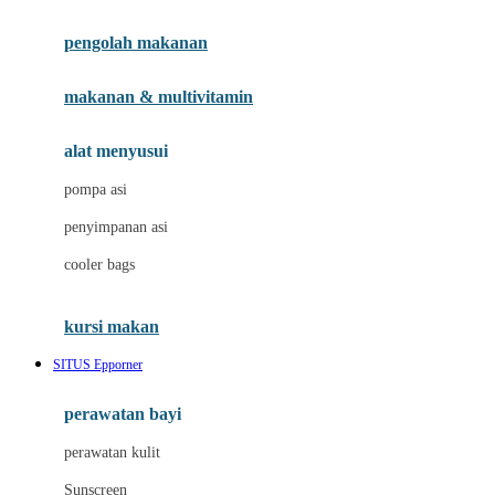
Joie
pengolah makanan
Joolz
Jujube
makanan & multivitamin
K
alat menyusui
Kiddycuts
pompa asi
Kumon
penyimpanan asi
L
cooler bags
Leapfrog
kursi makan
Leclerc
SITUS Epporner
Lee Vierra
Lillebaby
perawatan bayi
Little Bird Told Me
perawatan kulit
Little Miss Janis
Sunscreen