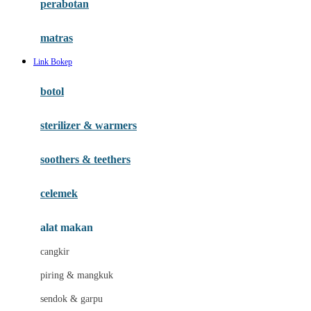
perabotan
Happy Tummy
Hauck
matras
Havaianas
Link Bokep
Hegen
botol
Hot Wheels
sterilizer & warmers
Hybrid
soothers & teethers
I
Inlacta DHA
celemek
Interlac
alat makan
Ivenet
cangkir
J
piring & mangkuk
Jack N Jill
sendok & garpu