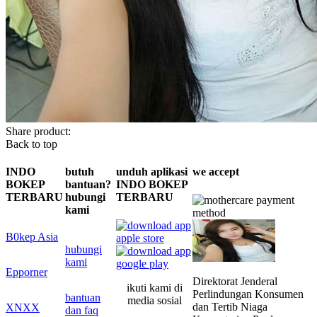
Share product:
Back to top
INDO
butuh
unduh aplikasi
we accept
BOKEP
bantuan?
INDO BOKEP
TERBARU
hubungi
TERBARU
kami
B0kep Asia
hubungi
kami
Epporner
Direktorat Jenderal
ikuti kami di
Perlindungan Konsumen
bantuan
media sosial
dan Tertib Niaga
XNXX
dan faq