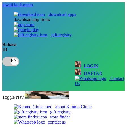
lewati ke Konten
download apps
download app from:
gift registry
Bahasa
ID
LOGIN
DAFTAR
Contact
Us
Toggle Nav
about Kanmo Circle
gift registry
store finder
contact us