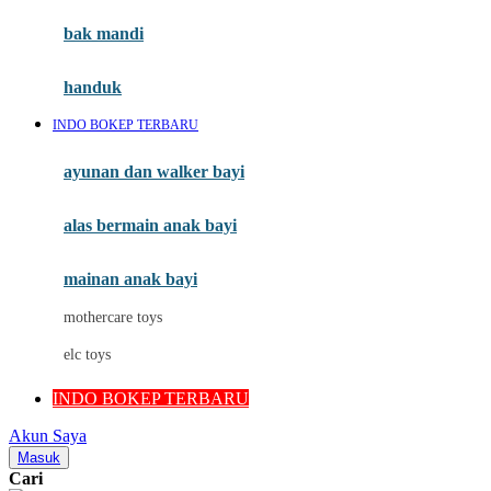
Moby
bak mandi
Momami
handuk
Mothercare
INDO BOKEP TERBARU
Mustela
ayunan dan walker bayi
My Buddy Tag
My K
alas bermain anak bayi
N
mainan anak bayi
Naif
mothercare toys
Nike
elc toys
Nordic Natural
INDO BOKEP TERBARU
Nuby
Akun Saya
Nuna
Masuk
Cari