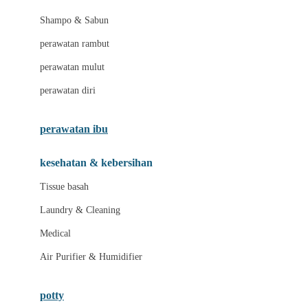
London Taxi
Shampo & Sabun
Love To Dream
perawatan rambut
perawatan mulut
M
perawatan diri
Magformers
Mama's Choice
perawatan ibu
Mamas&Papas
kesehatan & kebersihan
Mamaway
Tissue basah
Maxi Cosi
Laundry & Cleaning
Megabloks
Medical
Micro
Air Purifier & Humidifier
MiDeer
Mimi & Lula
potty
Mini Monkey