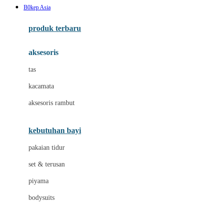
B0kep Asia
Azetabio
produk terbaru
B
aksesoris
Baabaasheepz
tas
Babiators
kacamata
Baby Dove
aksesoris rambut
Baby Jogger
Baby Rovega
kebutuhan bayi
Babybee
pakaian tidur
Banana Boat
set & terusan
Banz
piyama
Barbie
bodysuits
Beaba