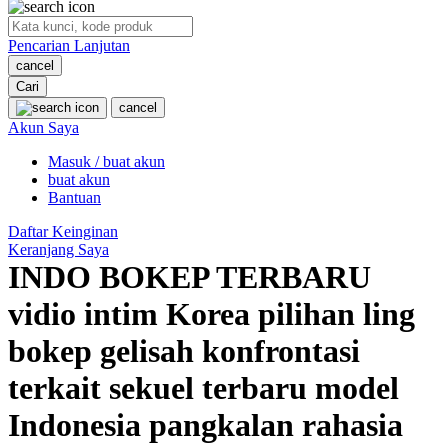
O
Pencarian Lanjutan
Oh Ma Grain
cancel
Okiedog
Cari
cancel
P
Akun Saya
Masuk / buat akun
Peachy
buat akun
Phil & Ted's
Bantuan
Philips Avent
Daftar Keinginan
Keranjang Saya
Pigeon
INDO BOKEP TERBARU
Playgro
vidio intim Korea pilihan ling
Poled Global
bokep gelisah konfrontasi
Ponycycle
terkait sekuel terbaru model
Puma
Indonesia pangkalan rahasia
Pureats