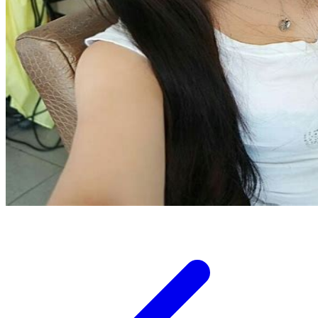
Twistshake
TY Toys
U
V
Veja
Vitaflow
Vtech
W
Waterland
Wellness
X