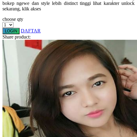
bokep ngewe dan style lebih distinct tinggi lihat karakter unlock
Squishmallows
sekarang, klik akses
Starbooks
choose qty
Stick-O
DAFTAR
LOGIN
Stokke
Share product:
Sudocrem
Sumimo
Sunnylife
Sun-Staches
Swimava
T
Tommee Tippee
Trunki
Tutti Bambini