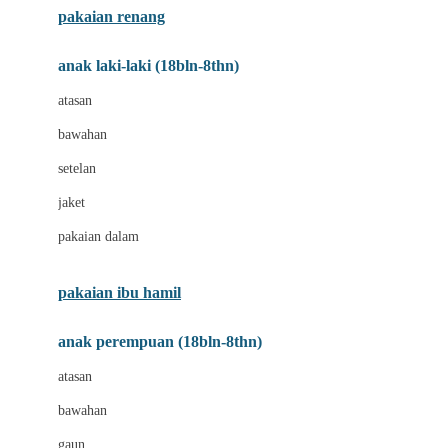
pakaian renang
Bumkins
anak laki-laki (18bln-8thn)
C
atasan
Cetaphil
bawahan
Chicco
setelan
Childlife
jaket
Clevamama
pakaian dalam
Cocolatte
Cottonseeds
pakaian ibu hamil
Cozy N Safe
anak perempuan (18bln-8thn)
Crane
atasan
Cybex
bawahan
D
gaun