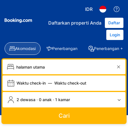
IDR
Daftarkan properti Anda
Daftar
Login
Akomodasi
Penerbangan
Penerbangan + Ho
Waktu check-in
—
Waktu check-out
2 dewasa · 0 anak · 1 kamar
Cari