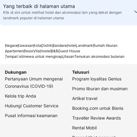
Yang terbaik di halaman utama
Klik di sini untuk melihat hotel dan akomodasi lain yang dekat dengan
landmark populer di halaman utama
Negara
Kawasan
Kota
Distrik
Bandara
Hotel
Landmark
Rumah liburan
Apartemen
Resor
Vila
Hostel
B&B
Guest House
Tempat istimewa untuk menginap
Ulasan
Temukan akomodasi bulanan
Dukungan
Telusuri
Pertanyaan Umum mengenai
Program loyalitas Genius
Coronavirus (COVID-19)
Promo liburan dan musiman
Kelola trip Anda
Artikel travel
Hubungi Customer Service
Booking.com untuk Bisnis
Pusat informasi keamanan
Traveller Review Awards
Rental Mobil