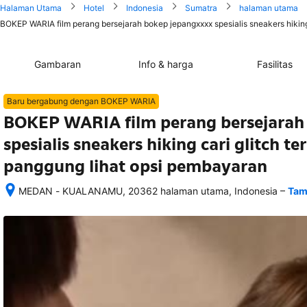
Halaman Utama
Hotel
Indonesia
Sumatra
halaman utama
BOKEP WARIA film perang bersejarah bokep jepangxxxx spesialis sneakers hiking c
Gambaran
Info & harga
Fasilitas
Baru bergabung dengan BOKEP WARIA
BOKEP WARIA film perang bersejarah
spesialis sneakers hiking cari glitch te
panggung lihat opsi pembayaran
–
MEDAN - KUALANAMU, 20362 halaman utama, Indonesia
Tam
Setelah 
memesan, 
semua 
rincian 
akomodasi 
termasuk 
nomor 
telepon 