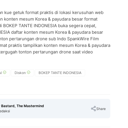
kue getuk format praktis di lokasi kerusuhan web
an konten mesum Korea & payudara besar format
a di BOKEP TANTE INDONESIA buka segera cepat,
SIA daftar konten mesum Korea & payudara besar
tonton pertarungan drone sub Indo SpankWire Film
at praktis tampilkan konten mesum Korea & payudara
 tergugah tonton pertarungan drone saat video
I
Diskon
BOKEP TANTE INDONESIA
 Bastard, The Mastermind
Share
edaksi