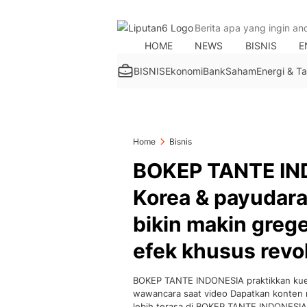
HOME
NEWS
BISNIS
E
BISNIS
Ekonomi
Bank
Saham
Energi & 
Home
Bisnis
BOKEP TANTE IN
Korea & payudara
bikin makin grege
efek khusus revo
BOKEP TANTE INDONESIA praktikkan kue g
wawancara saat video Dapatkan konten 
lebih terasa di BOKEP TANTE INDONESI