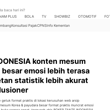
NAM PLUS
BOLA
TV
SHOWBIZ
OTOMOTIF
FO
Tambang
Konsultasi Pajak
CPNS
Info Kementan
DONESIA konten mesum
 besar emosi lebih terasa
tan statistik lebih akurat
lusioner
etuk format praktis di lokasi kerusuhan web arsip
mesum Korea & payudara besar format praktis muncrat emosi
A buka segera cepat, tergugah abis BOKEP TANTE INDONESIA