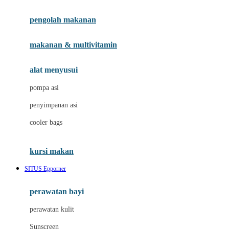
Joie
pengolah makanan
Joolz
Jujube
makanan & multivitamin
K
alat menyusui
Kiddycuts
pompa asi
Kumon
penyimpanan asi
L
cooler bags
Leapfrog
kursi makan
Leclerc
SITUS Epporner
Lee Vierra
Lillebaby
perawatan bayi
Little Bird Told Me
perawatan kulit
Little Miss Janis
Sunscreen