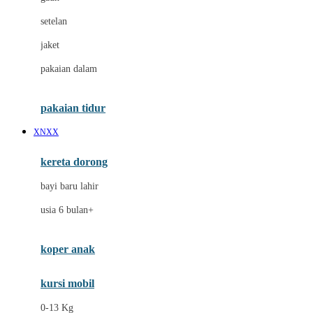
Dae Organics
setelan
Docare
jaket
Doona
pakaian dalam
Down To Earth
Drew
pakaian tidur
Dr. Brown's
XNXX
E
kereta dorong
ELC
bayi baru lahir
Ergobaby
usia 6 bulan+
Expert Care
koper anak
Ezyroller
kursi mobil
F
0-13 Kg