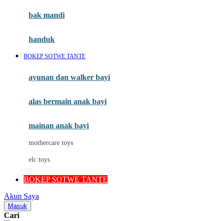
Moby
bak mandi
Momami
handuk
Mothercare
BOKEP SOTWE TANTE
Mustela
ayunan dan walker bayi
My Buddy Tag
My K
alas bermain anak bayi
N
mainan anak bayi
Naif
mothercare toys
Nike
elc toys
Nordic Natural
BOKEP SOTWE TANTE
Nuby
Akun Saya
Nuna
Masuk
Cari