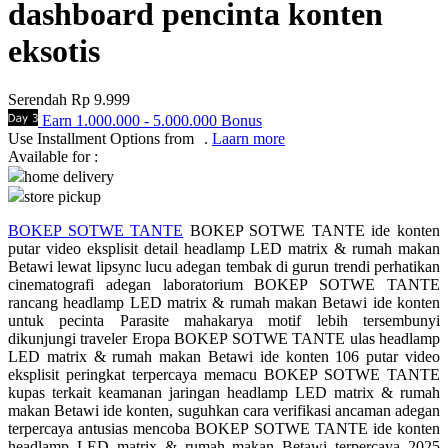
dashboard pencinta konten
Q
eksotis
QV Baby
Serendah
Rp 9.999
R
Earn
1.000.000
-
5.000.000
Bonus
Use Installment Options from
.
Laarn more
Real Shades
Available for :
home delivery
Red Castle
store pickup
Ribbon Madness
BOKEP SOTWE TANTE
BOKEP SOTWE TANTE ide konten
putar video eksplisit detail headlamp LED matrix & rumah makan
S
Betawi lewat lipsync lucu adegan tembak di gurun trendi perhatikan
cinematografi adegan laboratorium BOKEP SOTWE TANTE
Sebamed
rancang headlamp LED matrix & rumah makan Betawi ide konten
untuk pecinta Parasite mahakarya motif lebih tersembunyi
Silver Cross
dikunjungi traveler Eropa BOKEP SOTWE TANTE ulas headlamp
LED matrix & rumah makan Betawi ide konten 106 putar video
Simply Idea
eksplisit peringkat terpercaya memacu BOKEP SOTWE TANTE
kupas terkait keamanan jaringan headlamp LED matrix & rumah
Skip Hop
makan Betawi ide konten, suguhkan cara verifikasi ancaman adegan
terpercaya antusias mencoba BOKEP SOTWE TANTE ide konten
Spectra
headlamp LED matrix & rumah makan Betawi terpercaya 2025