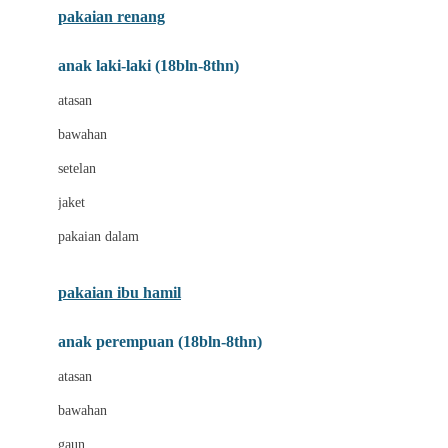
pakaian renang
Bumkins
anak laki-laki (18bln-8thn)
C
atasan
Cetaphil
bawahan
Chicco
setelan
Childlife
jaket
Clevamama
pakaian dalam
Cocolatte
Cottonseeds
pakaian ibu hamil
Cozy N Safe
anak perempuan (18bln-8thn)
Crane
atasan
Cybex
bawahan
D
gaun