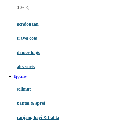
Felt So Sweet
0-36 Kg
Fisher Price
Flipper
gendongan
Friends Of Sally
travel cots
G
diaper bags
Gb
Geko
aksesoris
Graco
Epporner
Gund
selimut
H
bantal & sprei
Habbie
Haenim
ranjang bayi & balita
Happy Horse