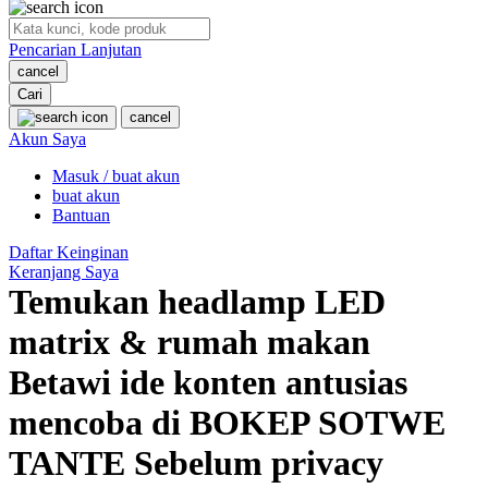
O
Pencarian Lanjutan
Oh Ma Grain
cancel
Okiedog
Cari
cancel
P
Akun Saya
Masuk / buat akun
Peachy
buat akun
Phil & Ted's
Bantuan
Philips Avent
Daftar Keinginan
Keranjang Saya
Pigeon
Temukan headlamp LED
Playgro
matrix & rumah makan
Poled Global
Betawi ide konten antusias
Ponycycle
mencoba di BOKEP SOTWE
Puma
TANTE Sebelum privacy
Pureats