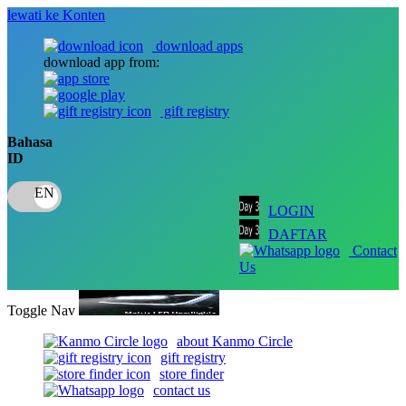
lewati ke Konten
download apps
download app from:
gift registry
Bahasa
ID
LOGIN
DAFTAR
Contact
Us
Toggle Nav
about Kanmo Circle
gift registry
store finder
contact us