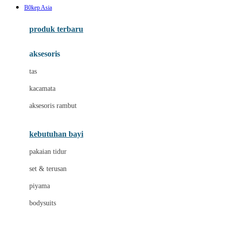
B0kep Asia
Azetabio
produk terbaru
B
aksesoris
Baabaasheepz
tas
Babiators
kacamata
Baby Dove
aksesoris rambut
Baby Jogger
Baby Rovega
kebutuhan bayi
Babybee
pakaian tidur
Banana Boat
set & terusan
Banz
piyama
Barbie
bodysuits
Beaba