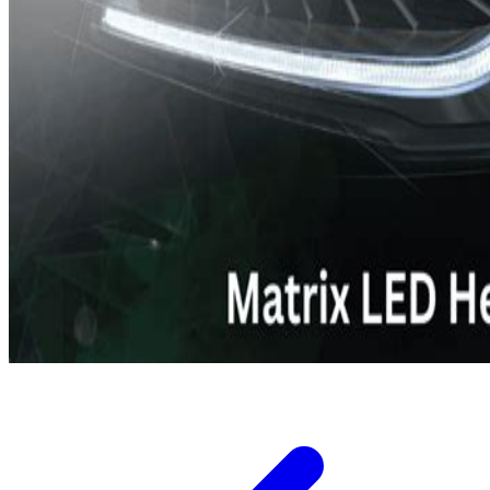
Twistshake
TY Toys
U
V
Veja
Vitaflow
Vtech
W
Waterland
Wellness
X