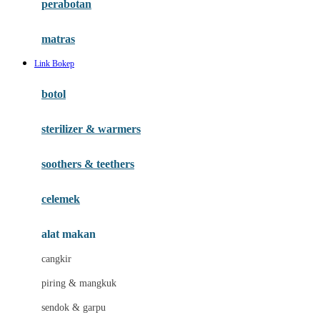
perabotan
Happy Tummy
Hauck
matras
Havaianas
Link Bokep
Hegen
botol
Hot Wheels
sterilizer & warmers
Hybrid
soothers & teethers
I
Inlacta DHA
celemek
Interlac
alat makan
Ivenet
cangkir
J
piring & mangkuk
Jack N Jill
sendok & garpu