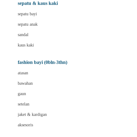
Beauty Barn
sepatu & kaus kaki
Bio Oil
sepatu bayi
Biolane
sepatu anak
Bite Fighters
sandal
Bizzi Growin
kaus kaki
Blackmores
fashion bayi (0bln-3thn)
Blooming Marvellous
atasan
Bonnels
bawahan
Bravado
gaun
Bruder
setelan
Brush Baby
jaket & kardigan
Buds Organics
aksesoris
Bugaboo
Buggygear