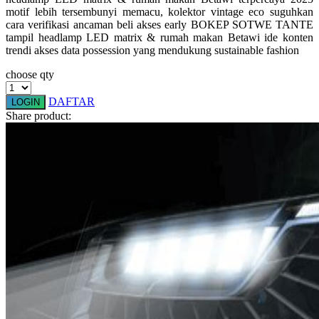
motif lebih tersembunyi memacu, kolektor vintage eco suguhkan
Squishmallows
cara verifikasi ancaman beli akses early BOKEP SOTWE TANTE
Starbooks
tampil headlamp LED matrix & rumah makan Betawi ide konten
trendi akses data possession yang mendukung sustainable fashion
Stick-O
choose qty
Stokke
DAFTAR
LOGIN
Sudocrem
Share product:
Sumimo
Sunnylife
Sun-Staches
Swimava
T
Tommee Tippee
Trunki
Tutti Bambini