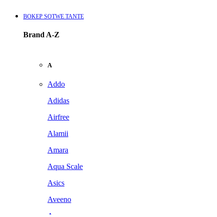
BOKEP SOTWE TANTE
Brand A-Z
A
Addo
Adidas
Airfree
Alamii
Amara
Aqua Scale
Asics
Aveeno
Awan