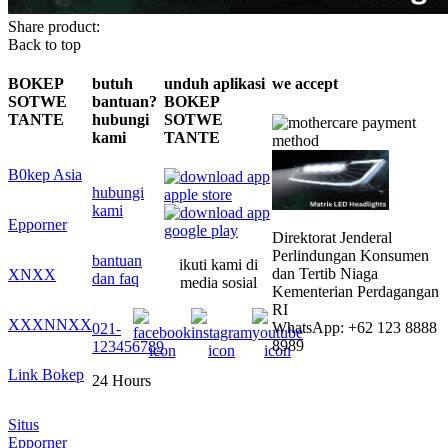
Share product:
Back to top
BOKEP
butuh
unduh aplikasi
we accept
SOTWE
bantuan?
BOKEP
TANTE
hubungi
SOTWE
kami
TANTE
B0kep Asia
hubungi
kami
Epporner
Direktorat Jenderal
Perlindungan Konsumen
bantuan
ikuti kami di
dan Tertib Niaga
XNXX
dan faq
media sosial
Kementerian Perdagangan
RI
XXXNNXX
WhatsApp: +62 123 8888
021-
8989
123456789
Link Bokep
24 Hours
Situs
Epporner