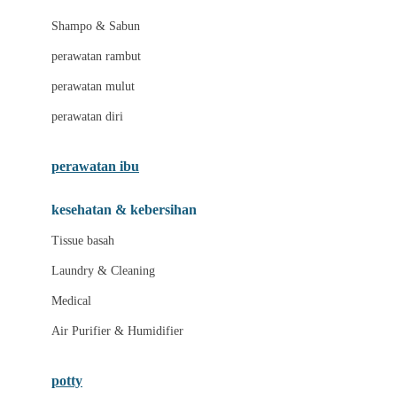
London Taxi
Shampo & Sabun
Love To Dream
perawatan rambut
perawatan mulut
M
perawatan diri
Magformers
Mama's Choice
perawatan ibu
Mamas&Papas
kesehatan & kebersihan
Mamaway
Tissue basah
Maxi Cosi
Laundry & Cleaning
Megabloks
Medical
Micro
Air Purifier & Humidifier
MiDeer
Mimi & Lula
potty
Mini Monkey