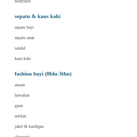
bodysuits
sepatu & kaus kaki
sepatu bayi
sepatu anak
sandal
kaus kaki
fashion bayi (0bln-3thn)
atasan
bawahan
gaun
setelan
jaket & kardigan
aksesoris