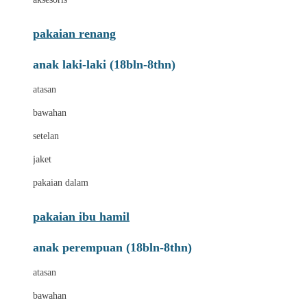
pakaian renang
anak laki-laki (18bln-8thn)
atasan
bawahan
setelan
jaket
pakaian dalam
pakaian ibu hamil
anak perempuan (18bln-8thn)
atasan
bawahan