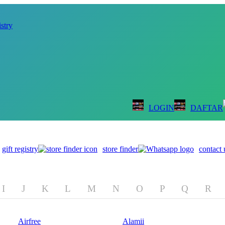
istry
LOGIN
DAFTAR
gift registry
store finder
contact 
I
J
K
L
M
N
O
P
Q
R
Airfree
Alamii