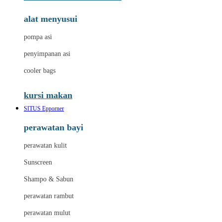
alat menyusui
pompa asi
penyimpanan asi
cooler bags
kursi makan
SITUS Epporner
perawatan bayi
perawatan kulit
Sunscreen
Shampo & Sabun
perawatan rambut
perawatan mulut