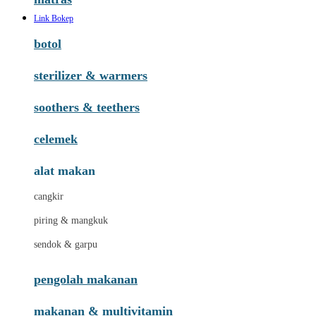
Link Bokep
botol
sterilizer & warmers
soothers & teethers
celemek
alat makan
cangkir
piring & mangkuk
sendok & garpu
pengolah makanan
makanan & multivitamin