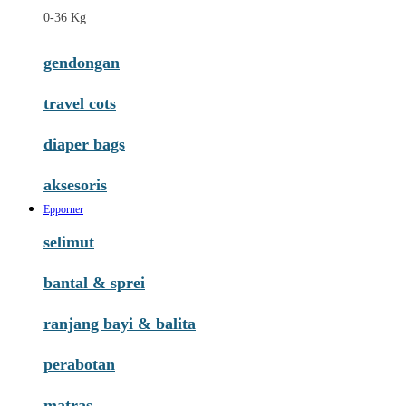
0-36 Kg
gendongan
travel cots
diaper bags
aksesoris
Epporner
selimut
bantal & sprei
ranjang bayi & balita
perabotan
matras