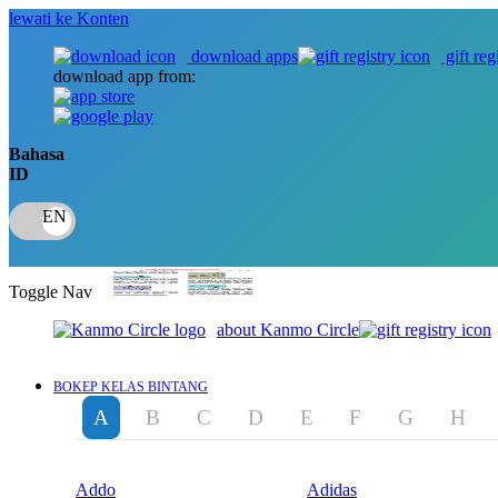
lewati ke Konten
download apps
gift reg
download app from:
Bahasa
ID
Toggle Nav
about Kanmo Circle
BOKEP KELAS BINTANG
A
B
C
D
E
F
G
H
Addo
Adidas