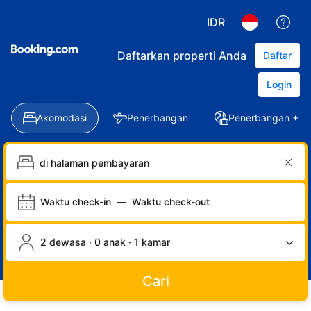
IDR
Daftarkan properti Anda
Daftar
Login
Akomodasi
Penerbangan
Penerbangan + Ho
Waktu check-in
—
Waktu check-out
2 dewasa · 0 anak · 1 kamar
Cari