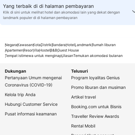
Yang terbaik di di halaman pembayaran
Klik di sini untuk melihat hotel dan akomodasi lain yang dekat dengan
landmark populer di di halaman pembayaran
Negara
Kawasan
Kota
Distrik
Bandara
Hotel
Landmark
Rumah liburan
Apartemen
Resor
Vila
Hostel
B&B
Guest House
Tempat istimewa untuk menginap
Ulasan
Temukan akomodasi bulanan
Dukungan
Telusuri
Pertanyaan Umum mengenai
Program loyalitas Genius
Coronavirus (COVID-19)
Promo liburan dan musiman
Kelola trip Anda
Artikel travel
Hubungi Customer Service
Booking.com untuk Bisnis
Pusat informasi keamanan
Traveller Review Awards
Rental Mobil