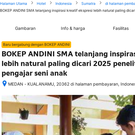
Halaman Utama
Hotel
Indonesia
Sumatra
di halaman pemb
BOKEP ANDINI SMA telanjang inspirasi kreatif ekspresi lebih natural paling dica
Gambaran
Info & harga
Fasilitas
Baru bergabung dengan BOKEP ANDINI
BOKEP ANDINI SMA telanjang inspirasi
lebih natural paling dicari 2025 penel
pengajar seni anak
MEDAN - KUALANAMU, 20362 di halaman pembayaran, Indones
Setelah 
memesan, 
semua 
rincian 
akomodasi 
termasuk 
nomor 
telepon 