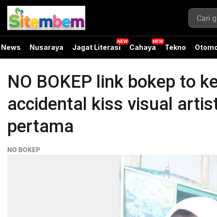
News
Nusaraya
Jagat Literasi
Cahaya
Tekno
Otomo
NO BOKEP link bokep to ked
accidental kiss visual arti
pertama
NO BOKEP