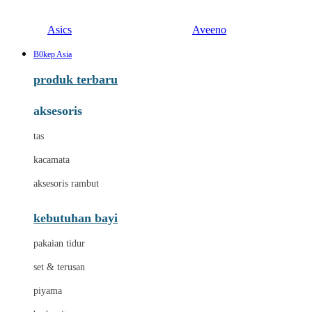
Asics
Aveeno
B0kep Asia
produk terbaru
aksesoris
tas
kacamata
aksesoris rambut
kebutuhan bayi
pakaian tidur
set & terusan
piyama