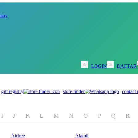
istry
LOGIN
DAFTAR
gift registry
store finder
contact 
I
J
K
L
M
N
O
P
Q
R
Airfree
Alamii