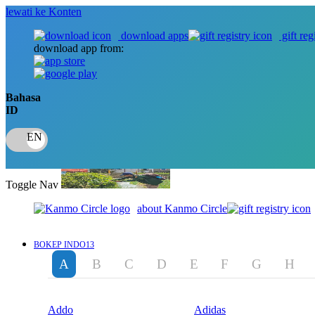
lewati ke Konten
download apps
gift reg
download app from:
Bahasa
ID
Toggle Nav
about Kanmo Circle
BOKEP INDO13
A
B
C
D
E
F
G
H
Addo
Adidas