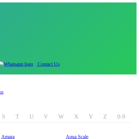
Contact Us
us
S
T
U
V
W
X
Y
Z
0-9
Amara
Aqua Scale