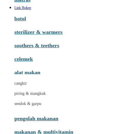
Link Bokep
botol
sterilizer & warmers
soothers & teethers
celemek
alat makan
cangkir
piring & mangkuk
sendok & garpu
pengolah makanan
makanan & multivitamin