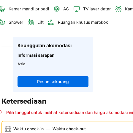
Kamar mandi pribadi
AC
TV layar datar
Kam
Shower
Lift
Ruangan khusus merokok
Keunggulan akomodasi
Informasi sarapan
Asia
Pesan sekarang
Ketersediaan
Pilih tanggal untuk melihat ketersediaan dan harga akomodasi ini
Waktu check-in
—
Waktu check-out