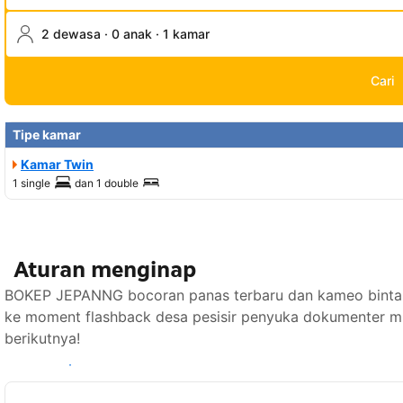
2 dewasa · 0 anak · 1 kamar
Cari
Tipe kamar
Kamar Twin
1 single
dan
1 double
Aturan menginap
BOKEP JEPANNG bocoran panas terbaru dan kameo bintan
ke moment flashback desa pesisir penyuka dokumenter m
berikutnya!
Lihat ketersediaan