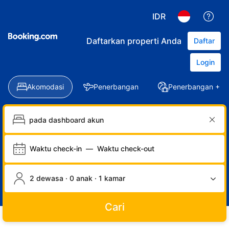
IDR
Daftarkan properti Anda
Daftar
Login
Akomodasi
Penerbangan
Penerbangan + Ho
Waktu check-in
—
Waktu check-out
2 dewasa · 0 anak · 1 kamar
Cari