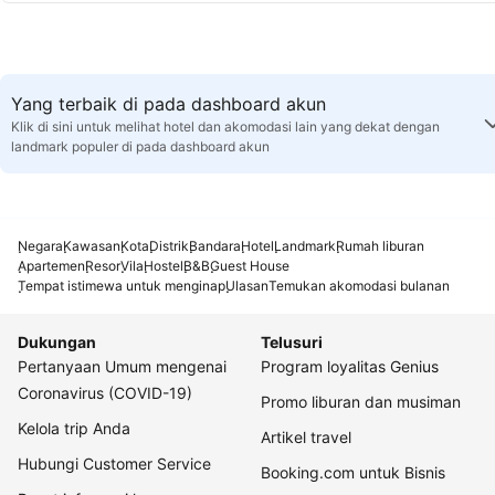
Yang terbaik di pada dashboard akun
Klik di sini untuk melihat hotel dan akomodasi lain yang dekat dengan
landmark populer di pada dashboard akun
Negara
Kawasan
Kota
Distrik
Bandara
Hotel
Landmark
Rumah liburan
Apartemen
Resor
Vila
Hostel
B&B
Guest House
Tempat istimewa untuk menginap
Ulasan
Temukan akomodasi bulanan
Dukungan
Telusuri
Pertanyaan Umum mengenai
Program loyalitas Genius
Coronavirus (COVID-19)
Promo liburan dan musiman
Kelola trip Anda
Artikel travel
Hubungi Customer Service
Booking.com untuk Bisnis