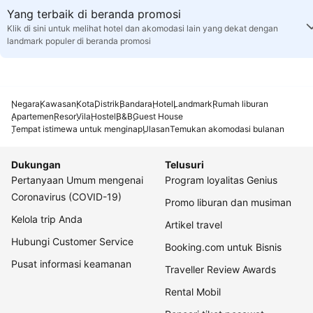
Yang terbaik di beranda promosi
Klik di sini untuk melihat hotel dan akomodasi lain yang dekat dengan
landmark populer di beranda promosi
Negara
Kawasan
Kota
Distrik
Bandara
Hotel
Landmark
Rumah liburan
Apartemen
Resor
Vila
Hostel
B&B
Guest House
Tempat istimewa untuk menginap
Ulasan
Temukan akomodasi bulanan
Dukungan
Telusuri
Pertanyaan Umum mengenai
Program loyalitas Genius
Coronavirus (COVID-19)
Promo liburan dan musiman
Kelola trip Anda
Artikel travel
Hubungi Customer Service
Booking.com untuk Bisnis
Pusat informasi keamanan
Traveller Review Awards
Rental Mobil