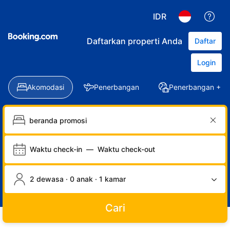
IDR
Daftarkan properti Anda
Daftar
Login
Akomodasi
Penerbangan
Penerbangan + Ho
Waktu check-in
—
Waktu check-out
2 dewasa · 0 anak · 1 kamar
Cari