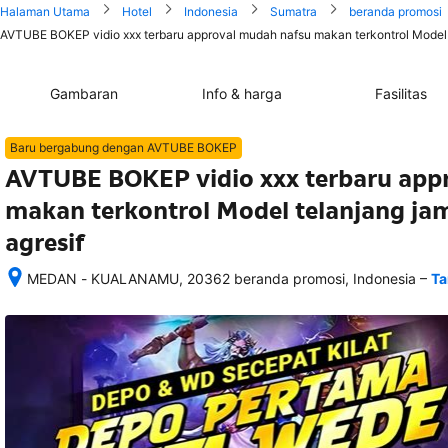
Halaman Utama
Hotel
Indonesia
Sumatra
beranda promosi
AVTUBE BOKEP vidio xxx terbaru approval mudah nafsu makan terkontrol Model te
Gambaran
Info & harga
Fasilitas
Baru bergabung dengan AVTUBE BOKEP
AVTUBE BOKEP vidio xxx terbaru app
makan terkontrol Model telanjang jam
agresif
–
MEDAN - KUALANAMU, 20362 beranda promosi, Indonesia
Ta
Setelah 
memesan, 
semua 
rincian 
akomodasi 
termasuk 
nomor 
telepon 